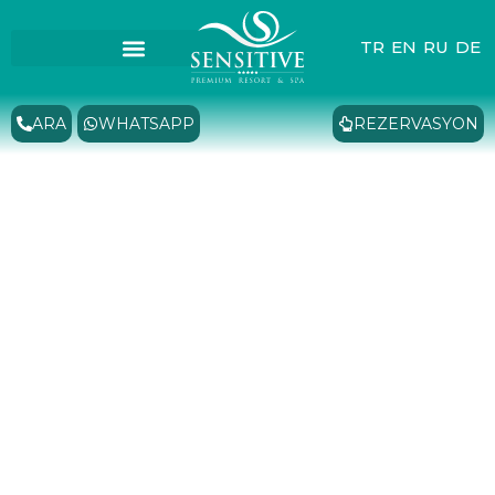
TR
EN
RU
DE
ARA
WHATSAPP
REZERVASYON