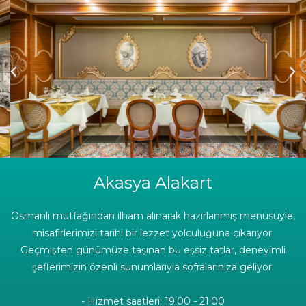
Akasya Alakart
Osmanlı mutfağından ilham alınarak hazırlanmış menüsüyle,
misafirlerimizi tarihi bir lezzet yolculuğuna çıkarıyor.
Geçmişten günümüze taşınan bu eşsiz tatlar, deneyimli
şeflerimizin özenli sunumlarıyla sofralarınıza geliyor.
- Hizmet saatleri: 19:00 - 21:00