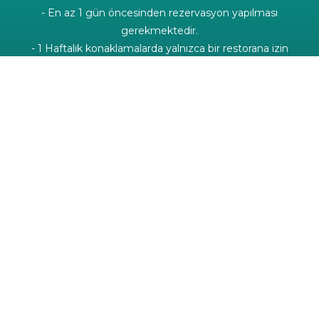
- En az 1 gün öncesinden rezervasyon yapılması
gerekmektedir.
- 1 Haftalık konaklamalarda yalnızca bir restorana izin
verilmektedir.
- Diğer günlerde talep edilmesi halinde ek ücret
uygulanacaktır.