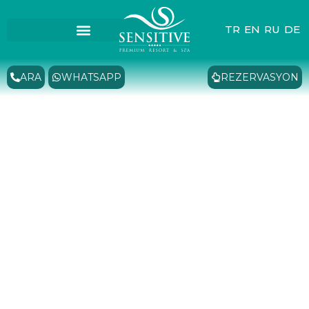
TR
EN
RU
DE
ARA
WHATSAPP
REZERVASYON