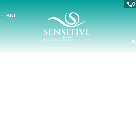
0
ОНТАКТ
Д